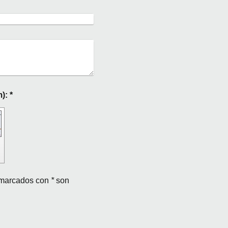
Captcha (código antispam): *
s marcados con
*
son